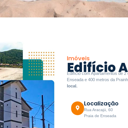
Imóveis
Edifício 
Edifício com Apartamentos de 2 
Enseada e 400 metros da Prain
local.
Localização
Rua Aracajú, 60
Praia de Enseada