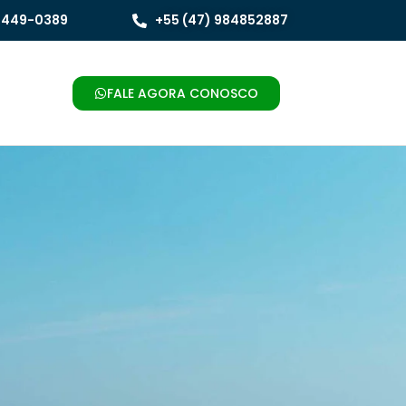
 3449-0389
+55 (47) 984852887
FALE AGORA CONOSCO